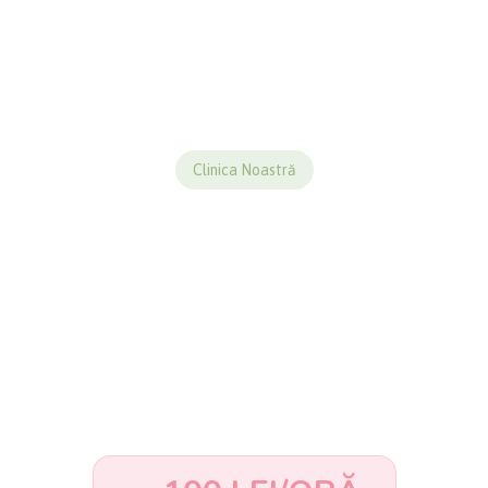
Clinica Noastră
HUB DE TERAPII
HOLISTICE
Un loc în care intri într-o comunitate, te
relaxezi și beneficiezi de terapii avansate cu
aparatură de ultimă generație.