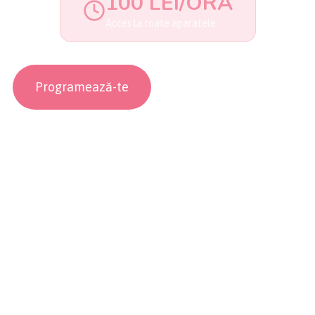
100 LEI/ORĂ
Acces la toate aparatele
Programează-te
Magazin Online →