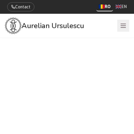
RO
EN
Contact
Aurelian Ursulescu