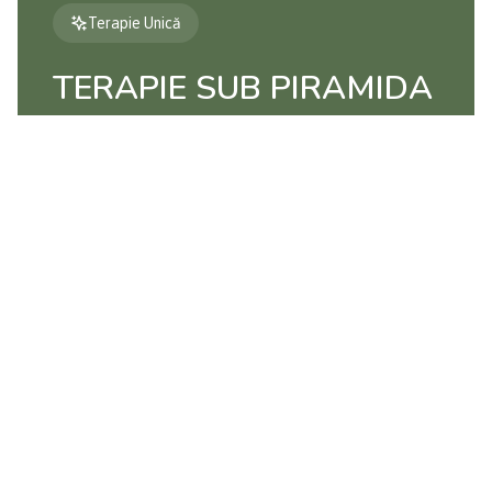
Terapie Unică
TERAPIE SUB PIRAMIDA
THOR
Terapie unică care utilizează geometria sacră a
piramidei pentru amplificarea energiei și
echilibrarea câmpurilor bioenergetice.
BENEFICII:
Echilibrarea câmpurilor energetice
✓
Reducerea stresului și anxietății
✓
Îmbunătățirea calității somnului
✓
Creșterea nivelului de energie
✓