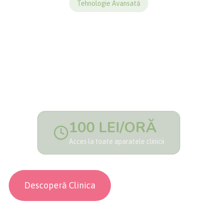
Tehnologie Avansată
TERAPII PE APARATE
Tehnologie de ultimă generație pentru
diagnostic și terapie. Un singur preț per oră
pentru acces la toate aparatele.
100 LEI/ORĂ
Acces la toate aparatele clinicii
Descoperă Clinica
Programează-te