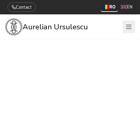
RO
EN
Contact
Aurelian Ursulescu